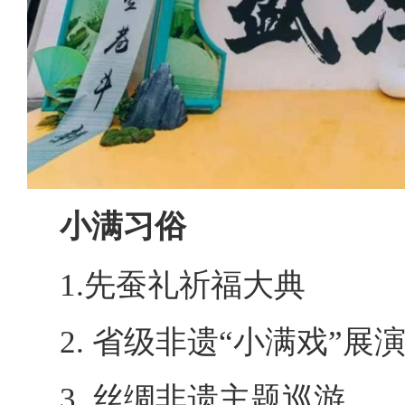
小满习俗
1.先蚕礼祈福大典
2. 省级非遗“小满戏”展
3. 丝绸非遗主题巡游