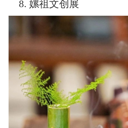
8. 嫘祖文创展